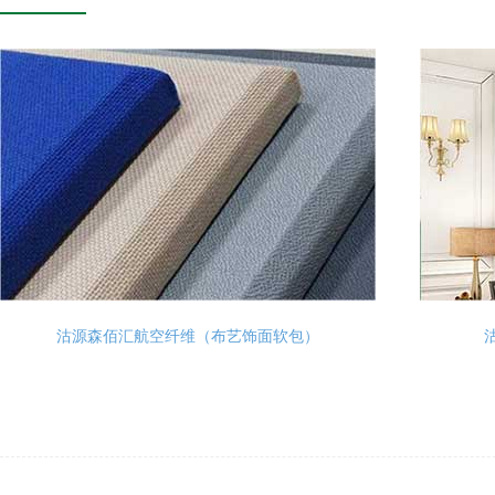
沽源森佰汇航空纤维（布艺饰面软包）