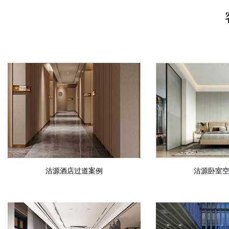
沽源酒店过道案例
沽源卧室