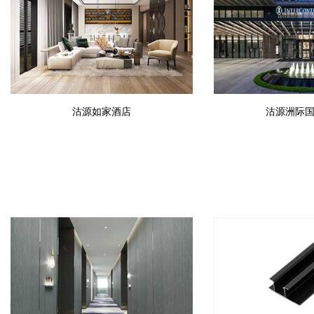
沽源如家酒店
沽源洲际